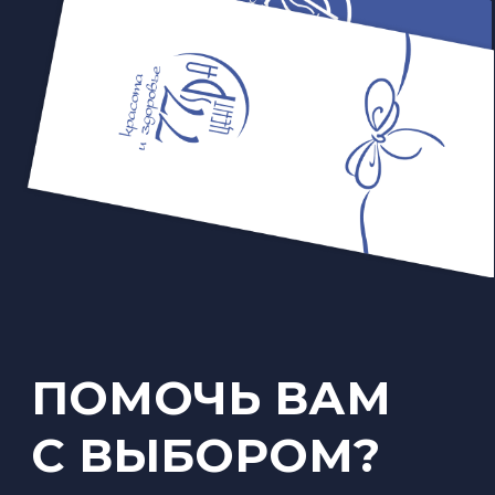
ВСЕГДА РАДЫ
ВИДЕТЬ ВАС
Позвонить
8 (3852) 22 29-72
8 (3852) 60-33-31
Telegram
@barnaulspa77
Адрес
г. Барнаул, ул. Сухэ-Батора, 7
(т. ц. "Копейка.ру", 3 этаж)
График работы
Ежедневно
с 09:00 до 22:00