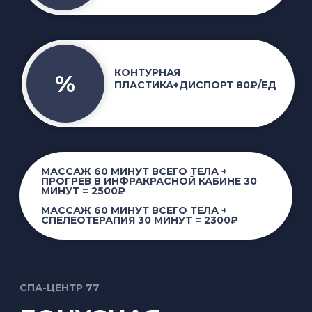
СПА-центр «77» запускает бонусную
программу, которая поможет всем
клиентам позволить себе больше, не
потратив лишнего.
Система проста и приятна: каждое ваше
посещение СПА-центра «77» автоматически
приносит на ваш личный счет бонусы в
размере 1% от стоимости услуги, которой вы
отдали предпочтение в этот раз.
Бонусы накапливаются в течение двух
месяцев, и в этот период их можно тратить
на все: бонусами можно рассчитаться за
любую услугу, оплатив ими до 50% от
суммы за визит.
По истечении двух месяцев
неиспользованные бонусы «сгорают», - но
мы уверены, вы этого не допустите и
используете новые возможности от спа-
центра «77» по-максимуму! Любите
ухаживать за собой - примите от нас
комплимент вашей красоте в виде бонусов.
До встречи в нашем СПА-центре «77»!
Депозит (клуб постоянных клиентов)
При размещении на личном счету суммы от
15 тыс. руб., в качестве предоплаты за услуги,
клиенту присваивается скидка 5%, от 25 тыс.
руб – 10% скидка. Навсегда.