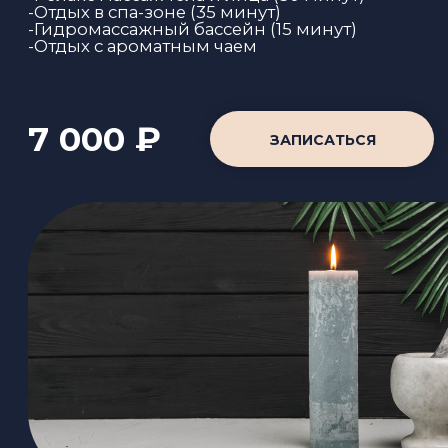
«СЕКРЕТ
МОЛОДОСТИ»
3 часа
Откройте для себя древний ритуал тайских
красавиц, дошедший до наших дней в
неизменном виде. Сочетание
аромотерапии, массажа и процедур
очищения кожи позволит сделать тело
более упругим и подтянутым.
Интенсивные терапевтические аромо-
комплексы, лечебные травы и сыворотки
помогут в регенерации клеток кожи, а
подтягивающая маска выведет токсины.
Эта процедура - идеальная помощь для