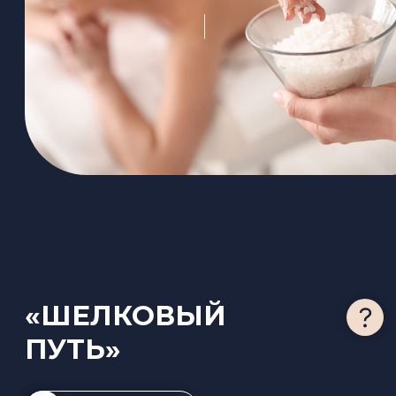
-3 чая
-Водоросли
-Талассо-кальциум
-Отдых с ароматным чаем
3 000 ₽
ЗАПИСАТЬСЯ