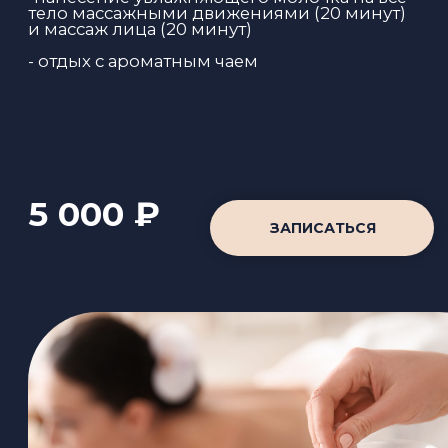
ОБЕРТЫВАНИЕ
«ТАЛАССОБРЕТАНЬ»
Процедура построена на древнем
принципе талассотерапии: сила океана,
заключенная в водорослях, грязях и
минералах, способна пробудить в теле
естественные силы к самообновлению,
выведению токсинов и обретению
первозданной лёгкости.