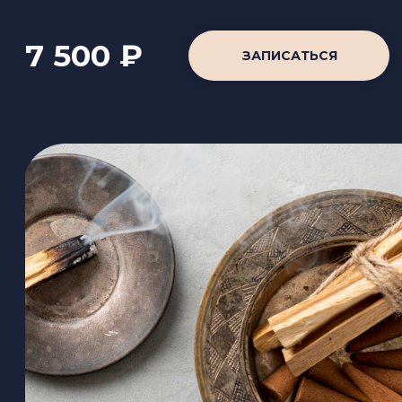
- талассопилинг тела солевым флюидом с
экстрактами бурых водорослей, фикуса и
морских полисахаридов (20 минут)
-нанесение гель-концентрата «Талассо
кальциум» (10 минут)
-обертывание в шелковистую пленку с
грязевой маской «Талласо Кальциум» под
термоодеяло (30-40 минут)
(оказывает омолаживающее,
антиоксидантное действие. Увлажняет,
укрепляет ткани, улучшает микрорельеф,
заметно повышает гладкость и упругость
кожи)
- массаж тела с моделирующим кремом (45
минут)
- Отдых с ароматным чаем
6 500 ₽
ЗАПИСАТЬСЯ