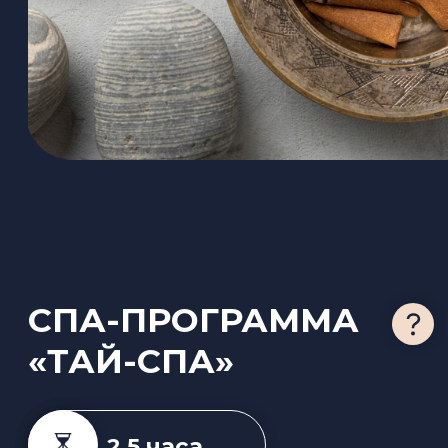
СПА-УХОД ДЛЯ
НОГ «ЛЕГКИЕ
НОЖКИ»
50 мин
Спа-ритуал, направленный на быстрое
снятие усталости, тяжести и отёчности ног.
Это не просто массаж, а комплексная
процедура релаксации и ухода.
Почувствуйте невесомость, прохладу и
лёгкость в ногах, подарив им мгновенное
облегчение после долгого дня на каблуках,
физических нагрузок или просто от