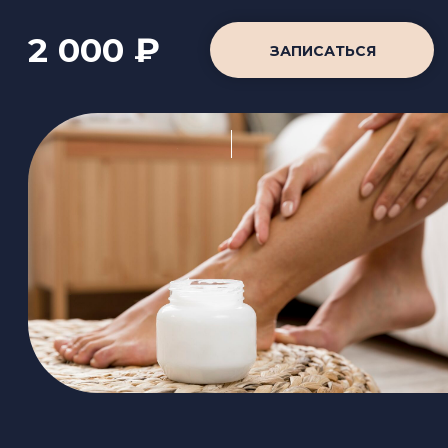
«ПРЕОБРАЖЕНИЕ»
150 минут
- пилинг тела эксфолиантом «Три чая» (20
минут)