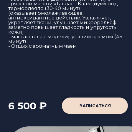
ПУТЬ»
60 минут
-пилинг тела шелковым воском (20 минут)
Роскошная, тающая текстура нежно тает на
коже придает ей изысканный аромат. Уход
для настоящего наслаждения. Тело
обретает жизненные силы и тонус (20 мин).
-массаж тела с моделирующим воском (25-
30 минут).
Благодаря своему богатому составу
питательный концентрат стимулирует
обменные процессы в коже, улучшает
лимфодренаж, устраняет сухость и
эластичность кожи
- отдых с ароматным чаем
3 500 ₽
ЗАПИСАТЬСЯ