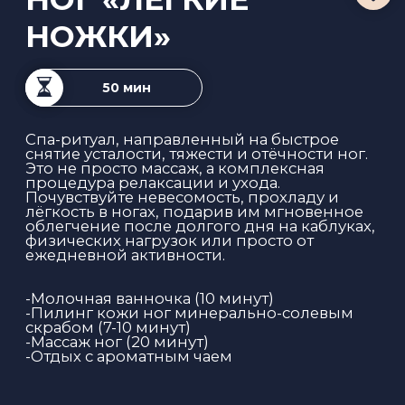
90 минут
-пилинг тела эксфолиантом «Три чая» (20
минут)
Обеспечивает очищение, выравнивание
рельефа, снятие отеков, повышает тонус
кожи.
- лимфодренажный массаж тела
термоактивным кремом с липолитическим
и дренирующим действием (45 минут)
Ароматический букет крема оказываем
релаксирующее действие, улучшает
настроение, наполняет энергией.
После массажа появляется ощущение
мягкого комфортного тепла и легкости в
теле.
- массаж головы (15 минут)
- отдых с ароматным чаем
5 000 ₽
ЗАПИСАТЬСЯ