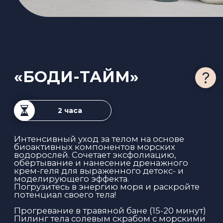
снятия стресса. Ваша кожа становится
гладкой и приобретает здоровое сияние.
Прогревание в травяной бане (20 минут)
Омолаживающий скраб для тела (10
минут)
Маска для тела (20 минут)
Очищающая и подтягивающая спа-
процедура для лица (20 минут)
Расслабляющий массаж тела (45 минут)
Отдых в гидромассажном бассейне (15
минут), травянной чай
7 500 ₽
ЗАПИСАТЬСЯ