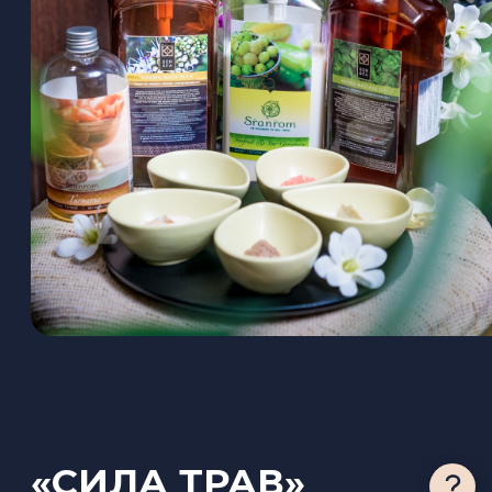
-Отдых в спа-зоне (35 минут)
-Гидромассажный бассейн (15 минут)
-Отдых с ароматным чаем
7 000 ₽
ЗАПИСАТЬСЯ
«БОДИ-ТАЙМ»