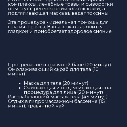
«АНТИ-ЭЙДЖ»
120 минут
Талассотерапия – это особое
взаимодействие моря и его даров с
организмом человека, в ходе которого
улучшаются все обменные процессы,
снижается объем жировой ткани. Методика
позволяет улучшить здоровье, стать
красивее и привлекательнее, замедлить
процессы старения.
Процедуры проводятся на косметике
марки THALASSO BRETAGNE (Франция).