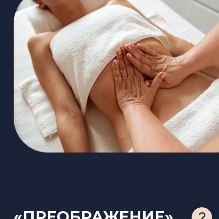
СПА
«ЧУВСТВЕННОЕ
ПРОБУЖДЕНИЕ»
2.5 часа
Окунитесь в глубоко медитативный ритуал,
возвращающий вас к гармонии души и
тела через пробуждение всех пяти чувств.
Мы поможем вам растопить внутреннее
напряжение, «разбудить» кожу к новым
ощущениям, восстановить энергетический
баланс и подарить забытое чувство
благодарности к собственному телу.
Прогревание в хамаме (15-20 минут)
Пилинг тела рукавичкой «Кесса» (10
минут)
Ритуал «Шелковая кожа» (15-20
минут)
Массаж горячими камнями с аромо-
маслом (40-45 минут)
Гидромассажная ванна, отдых в СПА-
зоне
Отдых с ароматным чаем