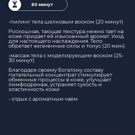
СПА-ПРОЦЕДУРА
«НАСЛАЖДЕНИЕ»
2 часа
Раствориться в расслабляющей, теплой
волне и освободить голову и тело от всего
лишнего - это мечта жителя современного
мегаполиса. СПА-процедура
«Наслаждение» в СПА-центре «77» - это
воплощение вашей мечты!
Ход процедуры:
Прогревание в хамаме (15-20 минут)
Пилинг тела (очищение кожи)
рукавичкой «Кесса» (10 минут)
Купание всего тела с большим
количеством пены и с элементами
массажа (15-20 минут)
Расслабляющий массаж (40-45
минут)
Гидромассажная ванна, отдых в СПА-
зоне (30 минут)
Отдых с ароматным чаем