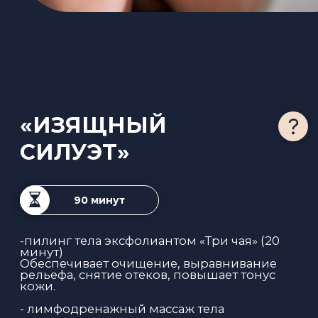
СПА
-ПРОЦЕДУРА
«МАССАЖ
КЛЕОПАТРЫ»
2 часа
Клеопатра славилась умением ухаживать за
собой и оставила миру немало секретов
красоты. Одним из них СПА-центр «77»
готов поделиться с вами! СПА-программа
«Массаж Клеопатры» подарит вам
молодость и свежесть, наполнит приливом
энергии.
Ход процедуры:
Прогревание в хамаме (15-20 минут)
Пилинг тела рукавичкой «Кесса» (10
минут)
Купание всего тела с большим
количеством пены и с элементами
массажа (20-30 минут)
Шоколадная маска (обеспечивает
лифтинг-эффект) (20 минут)
Душ Виши (тонизация) (10 минут)
Гидромассажная ванна, отдых в СПА-
зоне (30 минут)
Отдых с ароматным чаем