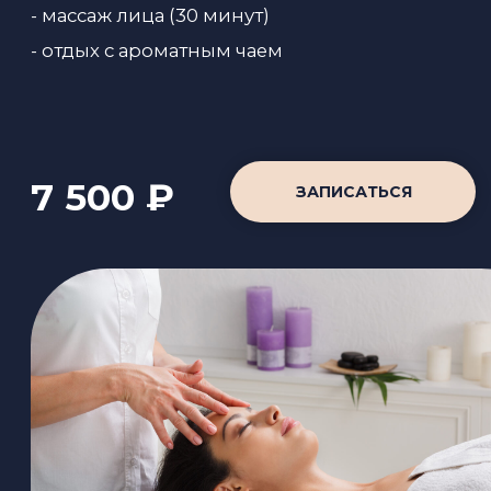
3 часа
В каменных джунглях больших городов так
важно найти время для себя и отдохнуть,
избавиться от шума, стресса и напряжения.
Здесь, в СПА-центре «77», вы обретете
умиротворение и душевное равновесие,
которое подарит вам СПА-программа
«Анти-стресс».
Ход процедуры:
Прогревание в хамаме (15-20 минут)
Пилинг тела рукавичкой «Кесса» (10
минут)
Купание всего тела с большим
количеством пены и с элементами
массажа (20-30 минут)
Маска для тела (шоколадная,
фруктовая) (20 минут)
Массаж "Анти-стресс" для тела (45
минут)
Уход за лицом (15-20 минут)
Гидромассажная ванна, отдых в СПА-
зоне (15 минут)
Отдых с ароматным чаем
7 500 ₽
ЗАПИСАТЬСЯ