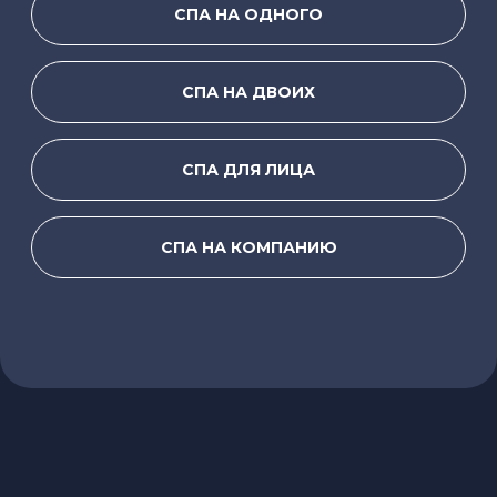
СПА на одного
«ТРОПИЧЕСКИЙ
КОКТЕЙЛЬ»
2.5 часа
Погружение в атмосферу безмятежного
острова, в мир солнца и сочных фруктов,
где каждая минута посвящена вашему
блаженству и расслаблению.
Позвольте себе оказаться в самом сердце
тропического рая, не покидая города!
-Прогревание в травяной бане (20 минут)
-Пилинг тела фруктовым скрабом
рукавичкой «Кесса» (7-10 минут)
-Маска для тела (фруктовая) (20 минут)
-Массаж стоп «Аньмо» или расслабляющий
массаж (45 минут)
-Гидромассажный бассейн, фруктовый чай
(15 минут)