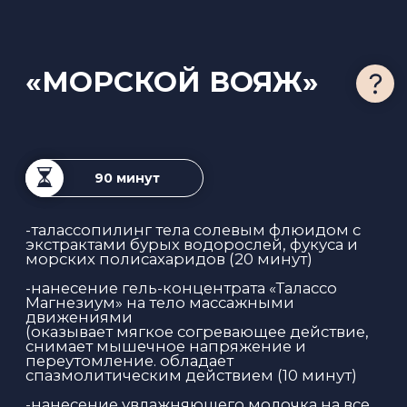
Обеспечивает очищение, выравнивание
рельефа, снятие отеков, повышает тонус
кожи.
- обертывание маской «Три водоросли»
под термоодеяло (30-40 минут)
Великолепная процедура тройного
действия(липолиз, дренаж, укрепление),
обеспечивающая эффективную коррекцию
фигуры, помогает обрести легкость в теле и
наполнить организм жизненной силой и
энергией. Во время обёртывания делаем
массаж головы (10 минут)
- лимфодренажный массаж
моделирующим кремом (45 минут)
- массаж лица (30 минут)
- отдых с ароматным чаем
7 500 ₽
ЗАПИСАТЬСЯ