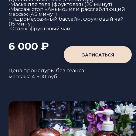
«СИЛА ТРАВ»
(1 ПЕРСОНА)
2,5 часа
Комплексная программа, основанная на
силе натуральных фитокомпонентов.
Погрузитесь в мир чистых ароматов:
горьковатая полынь, ароматная душица,
цветочная ромашка. Ритуалы прогрева,
скрабирования и массажа запустят
процессы естественного обновления,
снимут накопленное напряжение и
подарят чувство лёгкости.
Идеально для детокса, снятия стресса и
укрепления жизненного тонуса.
-Прогревание в травяной бане (20 минут)
-Пилинг тела травяным скрабом
рукавичкой «Кесса» (10 минут)
-Прогревание на матрасах из алтайских
луговых трав (20 минут)
-Релакс массаж тела и лица (50 минут)