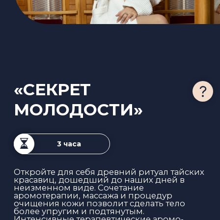
Откройте для себя сакральный ритуал
Таиланда! Наша программа построена
вокруг уникального массажа горячими
травяными мешочками, наполненными
свежим имбирём, лемонграссом и
тайскими травами. Глубокое прогревание
снимает мышечные спазмы, ароматы
уносят сознание в джунгли, а целебные
фитонциды проникают через кожу, даря
детокс и невероятное расслабление. Это
путешествие, которое перезагружает и
тело, и дух.
- Прогревание в травяной бане (20 минут)
- Пилинг тела скрабом лимонграс
рукавичкой «Кесса» (15 минут)
- Маска для тела «зеленый чай» (20 минут)
- Массаж травяными мешочками (45 минут)
- Гидромассажный бассейн (15 минут)
- Отдых с ароматным зеленым чаем
7 000 ₽
ЗАПИСАТЬСЯ