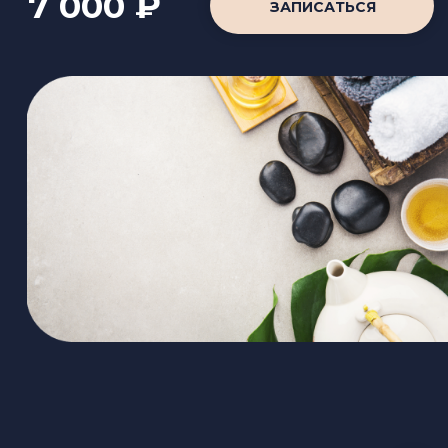
«МОРСКОЙ ВОЯЖ»
90 минут
-талассопилинг тела солевым флюидом с
экстрактами бурых водорослей, фукуса и
морских полисахаридов (20 минут)
-нанесение гель-концентрата «Талассо
Магнезиум» на тело массажными
движениями
(оказывает мягкое согревающее действие,
снимает мышечное напряжение и
переутомление. обладает
спазмолитическим действием (10 минут)
-нанесение увлажняющего молочка на все
тело массажными движениями (20 минут)
и массаж лица (20 минут)
- отдых с ароматным чаем