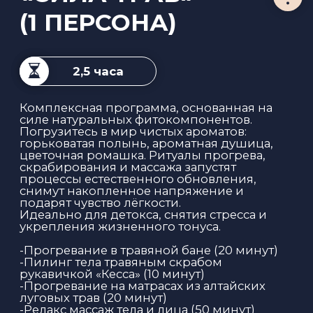
2 часа
Интенсивный уход за телом на основе
биоактивных компонентов морских
водорослей. Сочетает эксфолиацию,
обёртывание и нанесение дренажного
крем-геля для выраженного детокс- и
моделирующего эффекта.
Погрузитесь в энергию моря и раскройте
потенциал своего тела!
Прогревание в травяной бане (15-20 минут)
Пилинг тела солевым скрабом с морскими
водорослями рукавичкой «Кесса» (10 минут)
Массаж лица (15 минут)
Обертывание тела с морскими
водорослями (30 минут)
Крем гель для тела с ламинарией и
хитозаном
Чайная церемония
4 500 ₽
ЗАПИСАТЬСЯ